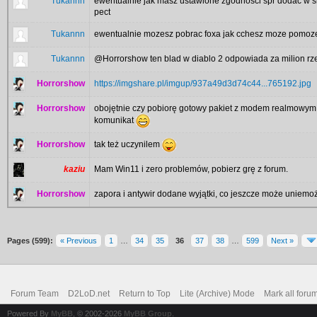
Tukannn
ewentualnie jak masz ustawione zgodnosci spr dodac w skroc
pect
Tukannn
ewentualnie mozesz pobrac foxa jak cchesz moze pomoze 
Tukannn
@Horrorshow ten blad w diablo 2 odpowiada za milion rzec
Horrorshow
https://imgshare.pl/imgup/937a49d3d74c44...765192.jpg
Horrorshow
obojętnie czy pobiorę gotowy pakiet z modem realmowym
komunikat
Horrorshow
tak też uczynilem
kaziu
Mam Win11 i zero problemów, pobierz grę z forum.
Horrorshow
zapora i antywir dodane wyjątki, co jeszcze może uniemo
Pages (599):
« Previous
1
…
34
35
36
37
38
…
599
Next »
Forum Team
D2LoD.net
Return to Top
Lite (Archive) Mode
Mark all foru
Powered By
MyBB
, © 2002-2026
MyBB Group
.