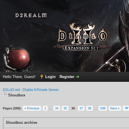
Hello There, Guest!
Login
Register
D2LoD.net - Diablo II Private Server
Shoutbox
Pages (599):
« Previous
1
…
34
35
36
37
38
…
599
Next »
Shoutbox archive