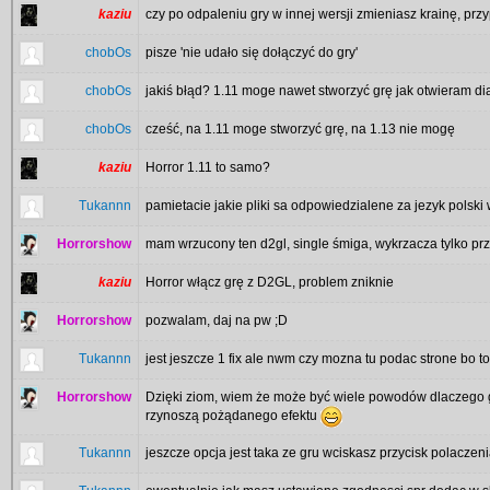
kaziu
czy po odpaleniu gry w innej wersji zmieniasz krainę, pr
chobOs
pisze 'nie udało się dołączyć do gry'
chobOs
jakiś błąd? 1.11 moge nawet stworzyć grę jak otwieram di
chobOs
cześć, na 1.11 moge stworzyć grę, na 1.13 nie mogę
kaziu
Horror 1.11 to samo?
Tukannn
pamietacie jakie pliki sa odpowiedzialene za jezyk polski
Horrorshow
mam wrzucony ten d2gl, single śmiga, wykrzacza tylko prz
kaziu
Horror włącz grę z D2GL, problem zniknie
Horrorshow
pozwalam, daj na pw ;D
Tukannn
jest jeszcze 1 fix ale nwm czy mozna tu podac strone bo t
Horrorshow
Dzięki ziom, wiem że może być wiele powodów dlaczego g
rzynoszą pożądanego efektu
Tukannn
jeszcze opcja jest taka ze gru wciskasz przycisk polaczenia