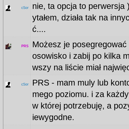
nie, ta opcja to perwersja
cSor
ytałem, działa tak na inn
ć....
Możesz je posegregować 
PRS
osowisko i zabij po kilka
wszy na liście miał najwię
PRS - mam muly lub konto
cSor
mego poziomu. i za każdy
w której potrzebuję, a poz
iewygodne.