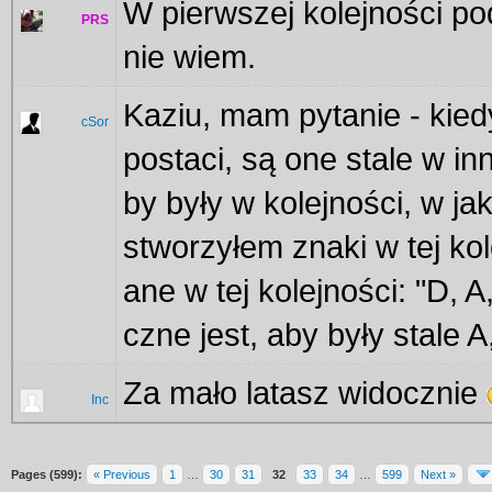
W pierwszej kolejności pod
PRS
nie wiem.
Kaziu, mam pytanie - kiedy
cSor
postaci, są one stale w in
by były w kolejności, w ja
stworzyłem znaki w tej kol
ane w tej kolejności: "D, A
czne jest, aby były stale A,
Za mało latasz widocznie
Inc
Pages (599):
« Previous
1
…
30
31
32
33
34
…
599
Next »