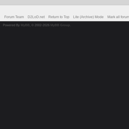
Forum Team
D2LoD.net
Return to Top
Lite (Archive) Mode
Mark all foru
Powered By
MyBB
, © 2002-2026
MyBB Group
.