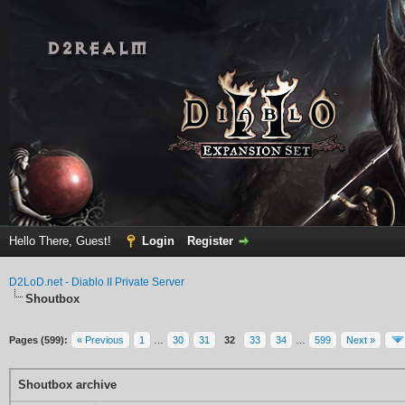
Hello There, Guest!
Login
Register
D2LoD.net - Diablo II Private Server
Shoutbox
Pages (599):
« Previous
1
…
30
31
32
33
34
…
599
Next »
Shoutbox archive