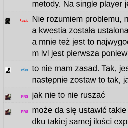
metody. Na single player j
Nie rozumiem problemu, na
kaziu
a kwestia została ustalona 
a mnie też jest to najwyg
m lvl jest pierwsza poniew
to nie mam zasad. Tak, je
cSor
następnie zostaw to tak, j
jak nie to nie ruszać
PRS
może da się ustawić takie 
PRS
dku takiej samej ilości ex