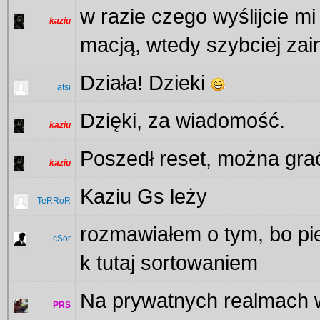
w razie czego wyślijcie mi
kaziu
macją, wtedy szybciej zai
Działa! Dzieki
atsi
Dzięki, za wiadomość.
kaziu
Poszedł reset, można gra
kaziu
Kaziu Gs leży
TeRRoR
rozmawiałem o tym, bo pie
cSor
k tutaj sortowaniem
Na prywatnych realmach w
PRS