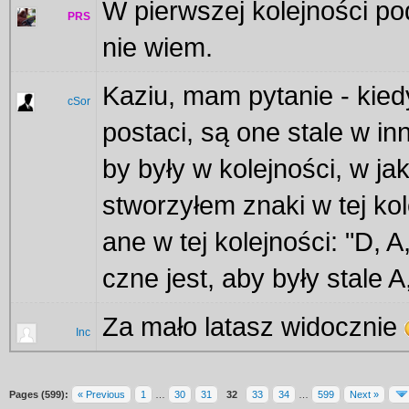
W pierwszej kolejności pod
PRS
nie wiem.
Kaziu, mam pytanie - kiedy
cSor
postaci, są one stale w in
by były w kolejności, w ja
stworzyłem znaki w tej kol
ane w tej kolejności: "D, A
czne jest, aby były stale A,
Za mało latasz widocznie
Inc
Pages (599):
« Previous
1
…
30
31
32
33
34
…
599
Next »