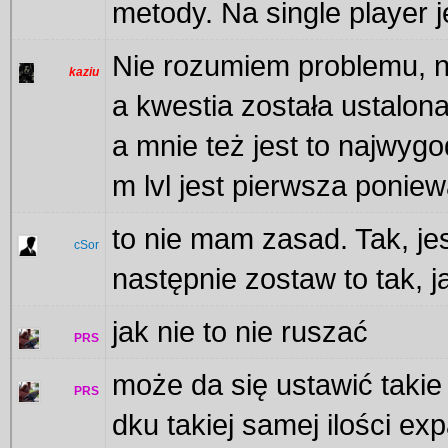
metody. Na single player j
Nie rozumiem problemu, na
kaziu
a kwestia została ustalona 
a mnie też jest to najwyg
m lvl jest pierwsza poniew
to nie mam zasad. Tak, je
cSor
następnie zostaw to tak, j
jak nie to nie ruszać
PRS
może da się ustawić takie 
PRS
dku takiej samej ilości ex