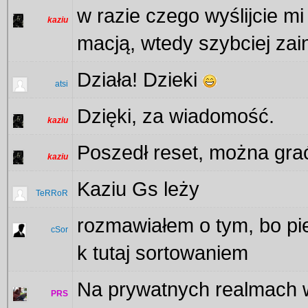
w razie czego wyślijcie mi
kaziu
macją, wtedy szybciej zai
Działa! Dzieki
atsi
Dzięki, za wiadomość.
kaziu
Poszedł reset, można gra
kaziu
Kaziu Gs leży
TeRRoR
rozmawiałem o tym, bo pie
cSor
k tutaj sortowaniem
Na prywatnych realmach w
PRS