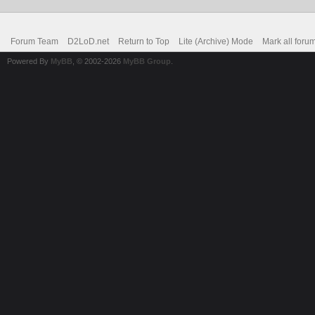
Forum Team
D2LoD.net
Return to Top
Lite (Archive) Mode
Mark all foru
Powered By
MyBB
, © 2002-2026
MyBB Group
.