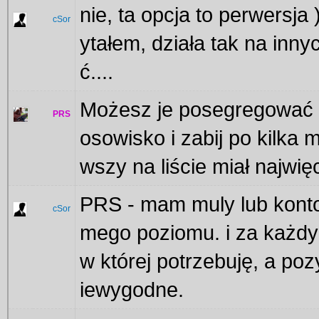
nie, ta opcja to perwersja
cSor
ytałem, działa tak na inn
ć....
Możesz je posegregować 
PRS
osowisko i zabij po kilka
wszy na liście miał najwię
PRS - mam muly lub konto
cSor
mego poziomu. i za każdy
w której potrzebuję, a poz
iewygodne.