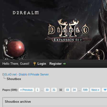
Hello There, Guest!
Login
Register
D2LoD.net - Diablo II Private Server
Shoutbox
Pages (599):
« Previous
1
…
30
31
32
33
34
…
599
Next »
Shoutbox archive