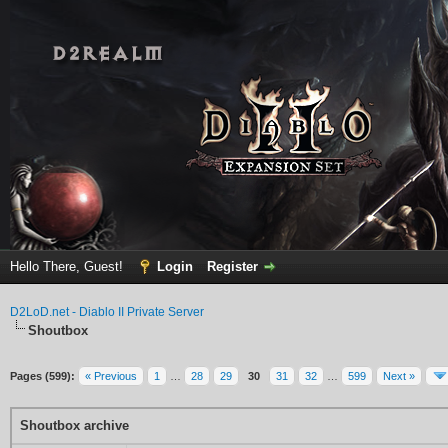
Hello There, Guest!
Login
Register
D2LoD.net - Diablo II Private Server
Shoutbox
Pages (599):
« Previous
1
…
28
29
30
31
32
…
599
Next »
Shoutbox archive