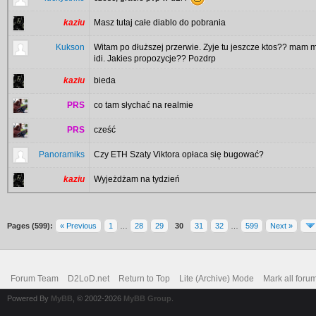
kaziu
Masz tutaj całe diablo do pobrania
Kukson
Witam po dłuższej przerwie. Zyje tu jeszcze ktos?? mam
idi. Jakies propozycje?? Pozdrp
kaziu
bieda
PRS
co tam słychać na realmie
PRS
cześć
Panoramiks
Czy ETH Szaty Viktora opłaca się bugować?
kaziu
Wyjeżdżam na tydzień
Pages (599):
« Previous
1
…
28
29
30
31
32
…
599
Next »
Forum Team
D2LoD.net
Return to Top
Lite (Archive) Mode
Mark all foru
Powered By
MyBB
, © 2002-2026
MyBB Group
.