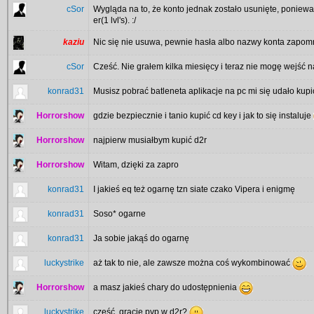
cSor
Wygląda na to, że konto jednak zostało usunięte, poniewa
er(1 lvl's). :/
kaziu
Nic się nie usuwa, pewnie hasła albo nazwy konta zapom
cSor
Cześć. Nie grałem kilka miesięcy i teraz nie mogę wejść n
konrad31
Musisz pobrać batleneta aplikacje na pc mi się udało kup
Horrorshow
gdzie bezpiecznie i tanio kupić cd key i jak to się instaluje
Horrorshow
najpierw musiałbym kupić d2r
Horrorshow
Witam, dzięki za zapro
konrad31
I jakieś eq też ogarnę tzn siate czako Vipera i enigmę
konrad31
Soso* ogarne
konrad31
Ja sobie jakąś do ogarnę
luckystrike
aż tak to nie, ale zawsze można coś wykombinować
Horrorshow
a masz jakieś chary do udostępnienia
luckystrike
cześć, gracie pvp w d2r?