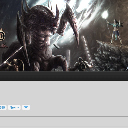
599
Next »