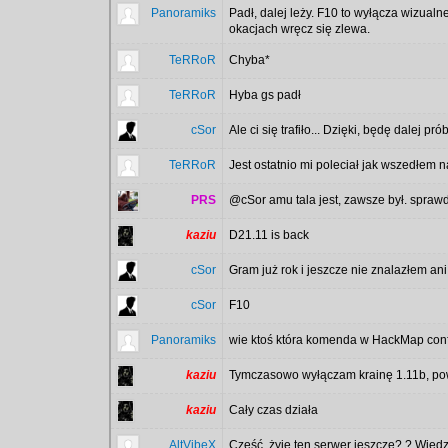
Panoramiks
Padł, dalej leży. F10 to wyłącza wizual
okacjach wręcz się zlewa.
TeRRoR
Chyba*
TeRRoR
Hyba gs padł
cSor
Ale ci się trafiło... Dzięki, będę dalej p
TeRRoR
Jest ostatnio mi poleciał jak wszedłem n
PRS
@cSor amu tala jest, zawsze był. spraw
kaziu
D21.11 is back
cSor
Gram już rok i jeszcze nie znalazłem an
cSor
F10
Panoramiks
wie ktoś która komenda w HackMap conf
kaziu
Tymczasowo wyłączam krainę 1.11b, po
kaziu
Cały czas działa
AltVibeX
Cześć, żyje ten serwer jeszcze? ? Wied