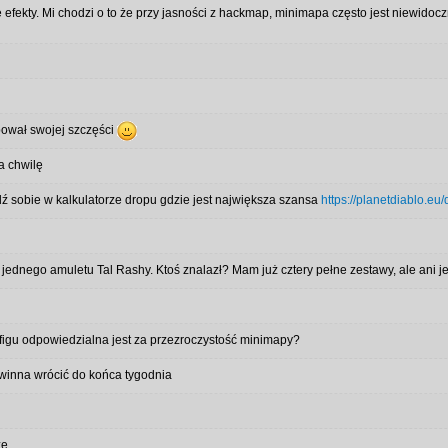
ne efekty. Mi chodzi o to że przy jasności z hackmap, minimapa często jest niewido
róbował swojej szczęści
a chwilę
dź sobie w kalkulatorze dropu gdzie jest największa szansa
https://planetdiablo.eu/
i jednego amuletu Tal Rashy. Ktoś znalazł? Mam już cztery pełne zestawy, ale ani
igu odpowiedzialna jest za przezroczystość minimapy?
winna wrócić do końca tygodnia
ze