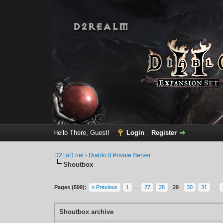
Hello There, Guest!
Login
Register
D2LoD.net - Diablo II Private Server
Shoutbox
Pages (599):
« Previous
1
…
27
28
29
30
31
…
Shoutbox archive