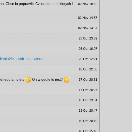
czna. Chce to poprawić. Czasem na niektórych l
02 Nov 18:52
02 Nov 14:57
02 Nov 14:57
25 Oct 23:09
25 Oct 16:07
diablo2/calcs/dr...indow=true
25 Oct 12:21
18 Oct 22:05
 jednego amuletu
On w ogóle tu jest?
17 Oct 20:31
17 Oct 20:27
15 Oct 13:01
13 Oct 20:47
10 Oct 20:19
10 Oct 15:18