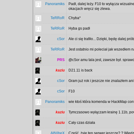
Panoramiks
Padł, dalej leży. F10 to wyłącza wizual
okacjach wręcz się zlewa.
TeRRoR
Chyba*
TeRRoR
Hyba gs padł
cSor
Ale ci się trafiło... Dzięki, będę dalej p
TeRRoR
Jest ostatnio mi poleciał jak wszedłem n
PRS
@cSor amu tala jest, zawsze był. spraw
kaziu
D21.11 is back
cSor
Gram już rok i jeszcze nie znalazłem an
cSor
F10
Panoramiks
wie ktoś która komenda w HackMap conf
kaziu
Tymczasowo wyłączam krainę 1.11b, po
kaziu
Cały czas działa
AltVibeX
Cześć, żyje ten serwer jeszcze? ? Wied