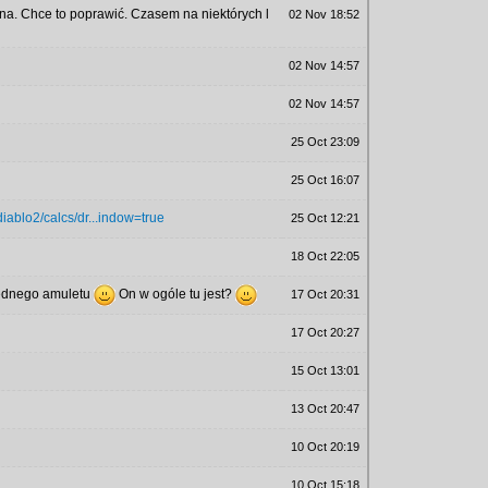
czna. Chce to poprawić. Czasem na niektórych l
02 Nov 18:52
02 Nov 14:57
02 Nov 14:57
25 Oct 23:09
25 Oct 16:07
diablo2/calcs/dr...indow=true
25 Oct 12:21
18 Oct 22:05
 jednego amuletu
On w ogóle tu jest?
17 Oct 20:31
17 Oct 20:27
15 Oct 13:01
13 Oct 20:47
10 Oct 20:19
10 Oct 15:18