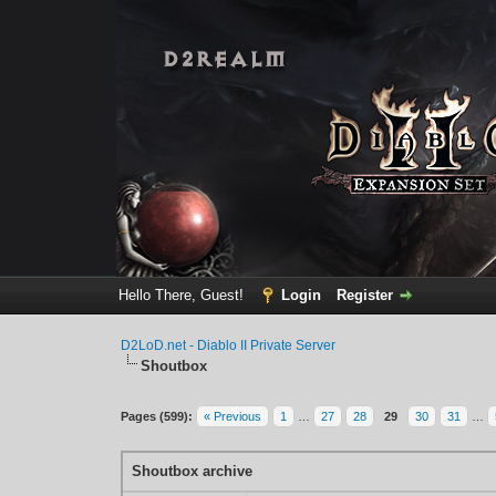
Hello There, Guest!
Login
Register
D2LoD.net - Diablo II Private Server
Shoutbox
Pages (599):
« Previous
1
…
27
28
29
30
31
…
Shoutbox archive