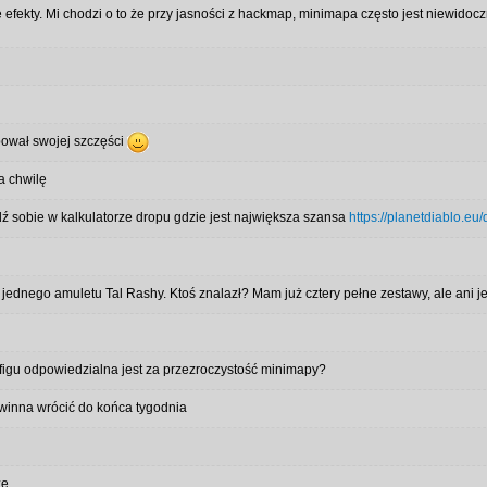
ne efekty. Mi chodzi o to że przy jasności z hackmap, minimapa często jest niewido
róbował swojej szczęści
a chwilę
dź sobie w kalkulatorze dropu gdzie jest największa szansa
https://planetdiablo.eu/
i jednego amuletu Tal Rashy. Ktoś znalazł? Mam już cztery pełne zestawy, ale ani
igu odpowiedzialna jest za przezroczystość minimapy?
winna wrócić do końca tygodnia
ze