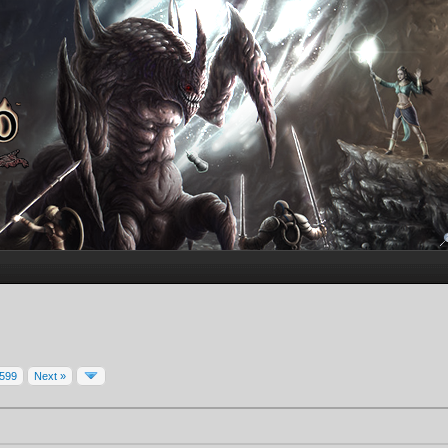
599
Next »