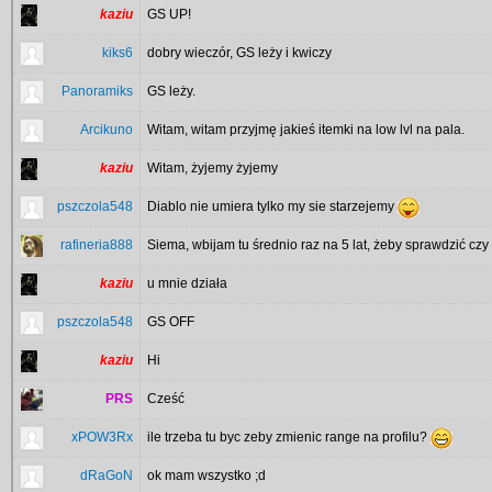
kaziu
GS UP!
kiks6
dobry wieczór, GS leży i kwiczy
Panoramiks
GS leży.
Arcikuno
Witam, witam przyjmę jakieś itemki na low lvl na pala.
kaziu
Witam, żyjemy żyjemy
pszczola548
Diablo nie umiera tylko my sie starzejemy
rafineria888
Siema, wbijam tu średnio raz na 5 lat, żeby sprawdzić czy
kaziu
u mnie działa
pszczola548
GS OFF
kaziu
Hi
PRS
Cześć
xPOW3Rx
ile trzeba tu byc zeby zmienic range na profilu?
dRaGoN
ok mam wszystko ;d