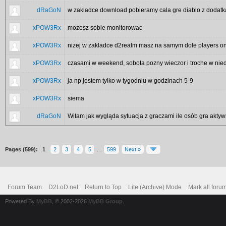
dRaGoN
w zakladce download pobieramy cala gre diablo z dodatka
xPOW3Rx
mozesz sobie monitorowac
xPOW3Rx
nizej w zakladce d2realm masz na samym dole players on
xPOW3Rx
czasami w weekend, sobota pozny wieczor i troche w nied
xPOW3Rx
ja np jestem tylko w tygodniu w godzinach 5-9
xPOW3Rx
siema
dRaGoN
Witam jak wygląda sytuacja z graczami ile osób gra akty
Pages (599):
1
2
3
4
5
…
599
Next »
Forum Team
D2LoD.net
Return to Top
Lite (Archive) Mode
Mark all foru
Powered By
MyBB
, © 2002-2026
MyBB Group
.