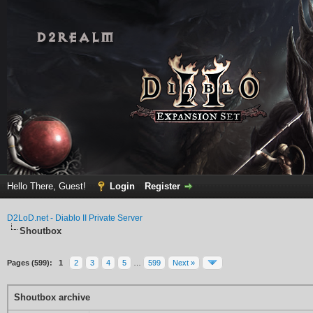
Hello There, Guest!
Login
Register
D2LoD.net - Diablo II Private Server
Shoutbox
Pages (599):
1
2
3
4
5
…
599
Next »
Shoutbox archive