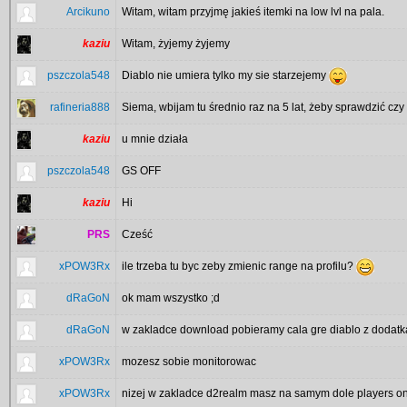
Arcikuno
Witam, witam przyjmę jakieś itemki na low lvl na pala.
kaziu
Witam, żyjemy żyjemy
pszczola548
Diablo nie umiera tylko my sie starzejemy
rafineria888
Siema, wbijam tu średnio raz na 5 lat, żeby sprawdzić czy
kaziu
u mnie działa
pszczola548
GS OFF
kaziu
Hi
PRS
Cześć
xPOW3Rx
ile trzeba tu byc zeby zmienic range na profilu?
dRaGoN
ok mam wszystko ;d
dRaGoN
w zakladce download pobieramy cala gre diablo z dodatka
xPOW3Rx
mozesz sobie monitorowac
xPOW3Rx
nizej w zakladce d2realm masz na samym dole players on