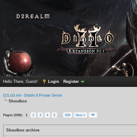
Hello There, Guest!
Login
Register
D2LoD.net - Diablo II Private Server
Shoutbox
Pages (599):
1
2
3
4
5
…
599
Next »
Shoutbox archive