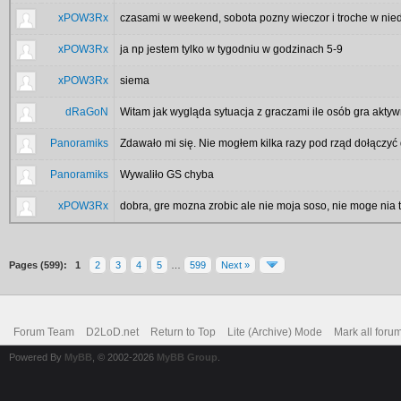
xPOW3Rx
czasami w weekend, sobota pozny wieczor i troche w nied
xPOW3Rx
ja np jestem tylko w tygodniu w godzinach 5-9
xPOW3Rx
siema
dRaGoN
Witam jak wygląda sytuacja z graczami ile osób gra akty
Panoramiks
Zdawało mi się. Nie mogłem kilka razy pod rząd dołączyć 
Panoramiks
Wywaliło GS chyba
xPOW3Rx
dobra, gre mozna zrobic ale nie moja soso, nie moge nia 
Pages (599):
1
2
3
4
5
…
599
Next »
Forum Team
D2LoD.net
Return to Top
Lite (Archive) Mode
Mark all foru
Powered By
MyBB
, © 2002-2026
MyBB Group
.