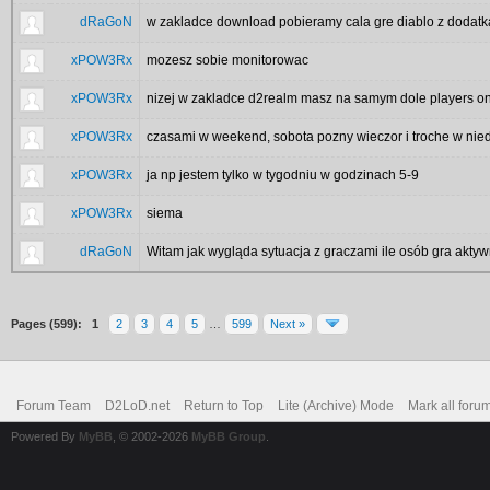
dRaGoN
w zakladce download pobieramy cala gre diablo z dodatka
xPOW3Rx
mozesz sobie monitorowac
xPOW3Rx
nizej w zakladce d2realm masz na samym dole players on
xPOW3Rx
czasami w weekend, sobota pozny wieczor i troche w nied
xPOW3Rx
ja np jestem tylko w tygodniu w godzinach 5-9
xPOW3Rx
siema
dRaGoN
Witam jak wygląda sytuacja z graczami ile osób gra akty
Pages (599):
1
2
3
4
5
…
599
Next »
Forum Team
D2LoD.net
Return to Top
Lite (Archive) Mode
Mark all foru
Powered By
MyBB
, © 2002-2026
MyBB Group
.