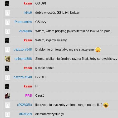
kaziu
GS UP!
kiks6
dobry wieczór, GS leży i kwiczy
Panoramiks
GS leży.
Arcikuno
Witam, witam przyjmę jakieś itemki na low lvl na pala.
kaziu
Witam, żyjemy żyjemy
pszczola548
Diablo nie umiera tylko my sie starzejemy
rafineria888
Siema, wbijam tu średnio raz na 5 lat, żeby sprawdzić czy
kaziu
u mnie działa
pszczola548
GS OFF
kaziu
Hi
PRS
Cześć
xPOW3Rx
ile trzeba tu byc zeby zmienic range na profilu?
dRaGoN
ok mam wszystko ;d