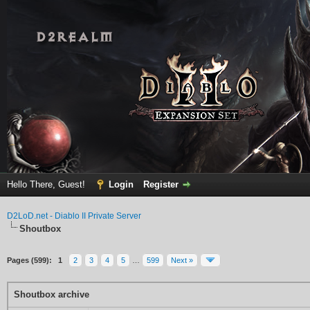
Hello There, Guest!
Login
Register
D2LoD.net - Diablo II Private Server
Shoutbox
Pages (599):
1
2
3
4
5
…
599
Next »
Shoutbox archive