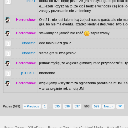
onil21
dobra od dziś będę pisał, że gra nas tylu, grało po roku 
e... jeżeli liczysz na to, że ktoś będzie wchodził częściej
zas gry pozostanie nie zmieniony
Horrorshow
Onil21 : nie jest tajemnicą że jest nas tu garść, ale nie
gra, bo nie ma eventu. Rzadko kiedy jesteś, więc Twoja 
Horrorshow
stawiamy na jakość nie ilość
zapraszamy
efobethc
eee malo ludzi gra ?
efobethc
siema gra tu ktos jesio?
Horrorshow
jednak myślę, że większe gimnazjum to przychodzić tu, tyl
p1D3eJ0
hhehehhe
Horrorshow
dziękujemy wszystkim za ogłoszenia parafialne nt JM. Każ
y teraz prężnie reklamują JM
Pages (599):
« Previous
1
…
595
596
597
598
599
Next »
Forum Team
D2LoD.net
Return to Top
Lite (Archive) Mode
Mark all foru