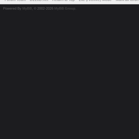
Powered By
MyBB
, © 2002-2026
MyBB Group
.