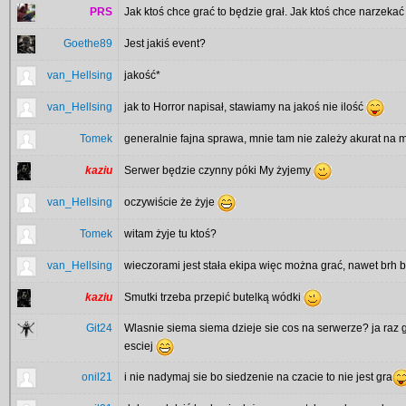
PRS
Jak ktoś chce grać to będzie grał. Jak ktoś chce narzekać
Goethe89
Jest jakiś event?
van_Hellsing
jakość*
van_Hellsing
jak to Horror napisał, stawiamy na jakoś nie ilość
Tomek
generalnie fajna sprawa, mnie tam nie zależy akurat na 
kaziu
Serwer będzie czynny póki My żyjemy
van_Hellsing
oczywiście że żyje
Tomek
witam żyje tu ktoś?
van_Hellsing
wieczorami jest stała ekipa więc można grać, nawet brh b
kaziu
Smutki trzeba przepić butelką wódki
Git24
Wlasnie siema siema dzieje sie cos na serwerze? ja raz
esciej
onil21
i nie nadymaj sie bo siedzenie na czacie to nie jest gra