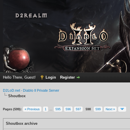
Hello There, Guest!
Login
Register
D2LoD.net - Diablo II Private Server
Shoutbox
Pages (599):
« Previous
1
…
595
596
597
598
599
Next »
Shoutbox archive