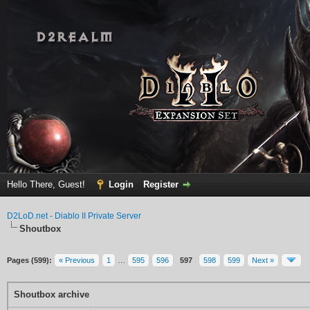
Hello There, Guest!
Login
Register
D2LoD.net - Diablo II Private Server
Shoutbox
Pages (599):
« Previous
1
…
595
596
597
598
599
Next »
Shoutbox archive