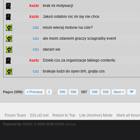
kaziu
brak mi motywacji
kaziu
Jakoś ostatnio nic mi się nie chce
czu
moze wiecej mobow na csie?
czu
ale moim zdaneim graczy sciagnalby event
czu
staram sie
kaziu
Dzieki czu za organizacje takiego contentu
czu
brakuje ludzi do open brh, grajta cos
Pages (599):
« Previous
1
…
595
596
597
598
599
Next »
Forum Team
D2LoD.net
Return to Top
Lite (Archive) Mode
Mark all foru
Powered By
MyBB
, © 2002-2026
MyBB Group
.