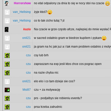
Horrorshow
no etal odpalony za dnia to się w nocy stoi na czacie
van_Hellsing
żyje ktoś?
van_Hellsing
co to tak cicho tutaj ?;d
kaziu
Na czacie w grze często afcze, najlepiej do mnie wysłać
onil21
w sacred ostatnio gram w biedrze kupilem i pykam
onil21
ja gram na hc jak juz a i tak mam problem ostatnio z mot
czu
csy lub brh
czu
zapraszam na exp jesli ktos chce cos pograc open
czu
na razie chyba nic
onil21
elo elo i co tam dzieje sie cos?
Msi87
czu + za motywację
czu
prs - podjalbys sie robieniu eventu?
czu
prsa trzeba zatrudnic