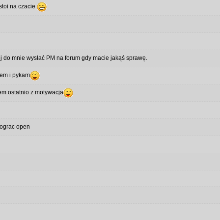
stoi na czacie
iej do mnie wysłać PM na forum gdy macie jakąś sprawę.
lem i pykam
lem ostatnio z motywacja
pograc open