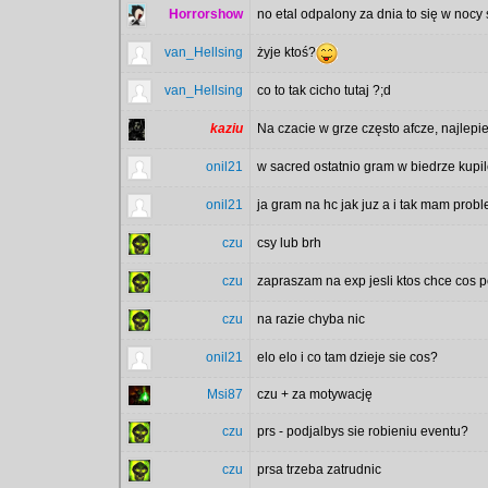
Horrorshow
no etal odpalony za dnia to się w nocy 
van_Hellsing
żyje ktoś?
van_Hellsing
co to tak cicho tutaj ?;d
kaziu
Na czacie w grze często afcze, najlep
onil21
w sacred ostatnio gram w biedrze kupi
onil21
ja gram na hc jak juz a i tak mam prob
czu
csy lub brh
czu
zapraszam na exp jesli ktos chce cos 
czu
na razie chyba nic
onil21
elo elo i co tam dzieje sie cos?
Msi87
czu + za motywację
czu
prs - podjalbys sie robieniu eventu?
czu
prsa trzeba zatrudnic