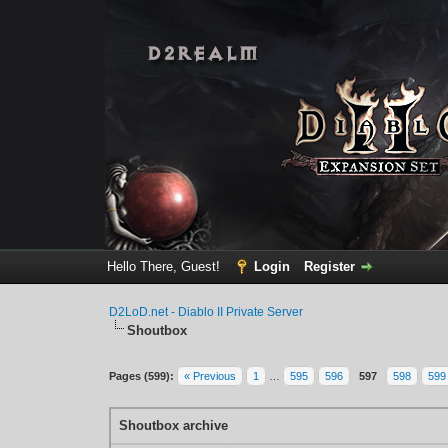
Hello There, Guest!
Login
Register
D2LoD.net - Diablo II Private Server
Shoutbox
Pages (599):
« Previous
1
…
595
596
597
598
599
Shoutbox archive