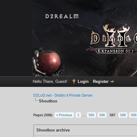
Hello There, Guest!
Login
Register
D2LoD.net - Diablo II Private Server
Shoutbox
Pages (599):
« Previous
1
…
595
596
597
598
599
Shoutbox archive