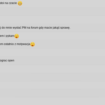
stoi na czacie
iej do mnie wysłać PM na forum gdy macie jakąś sprawę.
lem i pykam
lem ostatnio z motywacja
pograc open