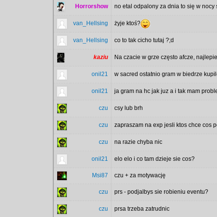
Horrorshow
no etal odpalony za dnia to się w nocy 
van_Hellsing
żyje ktoś?
van_Hellsing
co to tak cicho tutaj ?;d
kaziu
Na czacie w grze często afcze, najlep
onil21
w sacred ostatnio gram w biedrze kupi
onil21
ja gram na hc jak juz a i tak mam prob
czu
csy lub brh
czu
zapraszam na exp jesli ktos chce cos 
czu
na razie chyba nic
onil21
elo elo i co tam dzieje sie cos?
Msi87
czu + za motywację
czu
prs - podjalbys sie robieniu eventu?
czu
prsa trzeba zatrudnic