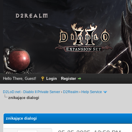
Hello There, Guest!
Login
Register
D2LoD.net - Diablo II Private Server
›
D2Realm
›
Help Service
znikające dialogi
ge
znikające dialogi