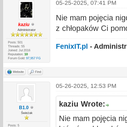
05-25-2025, 07:41 PM
Nie mam pojęcia nig
kaziu
z chłopaków Ci pom
Administrator
Posts: 501
FenixIT.pl
- Administ
Threads: 55
Joined: Jul 2016
Reputation:
10
Forum Gold:
97,957 FG
Website
Find
05-26-2025, 12:53 PM
kaziu Wrote:
B1.0
Świeżak
Nie mam pojęcia ni
Posts: 5