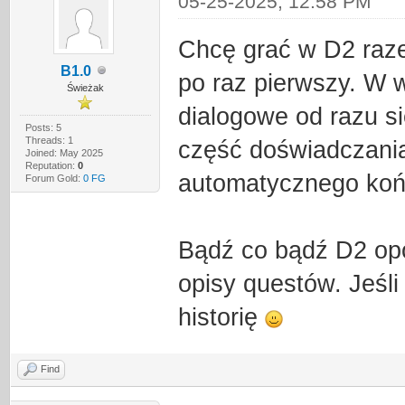
05-25-2025, 12:58 PM
Chcę grać w D2 raze
B1.0
po raz pierwszy. W w
Świeżak
dialogowe od razu si
Posts: 5
Threads: 1
część doświadczania
Joined: May 2025
Reputation:
0
automatycznego ko
Forum Gold:
0 FG
Bądź co bądź D2 opo
opisy questów. Jeśli
historię
Find