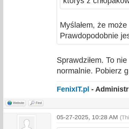
któryś z chłopakó
Myślałem, że może 
Prawdopodobnie jes
Sprawdziłem. To nie 
normalnie. Pobierz g
FenixIT.pl
- Administ
Website
Find
05-27-2025, 10:28 AM
(Th