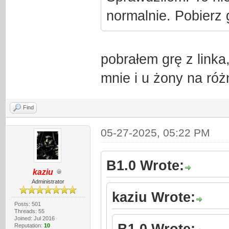
normalnie. Pobierz 
pobrałem grę z linka
mnie i u żony na ró
Find
05-27-2025, 05:22 PM
B1.0 Wrote:
kaziu
Administrator
kaziu Wrote:
Posts: 501
Threads: 55
Joined: Jul 2016
B1.0 Wrote:
Reputation:
10