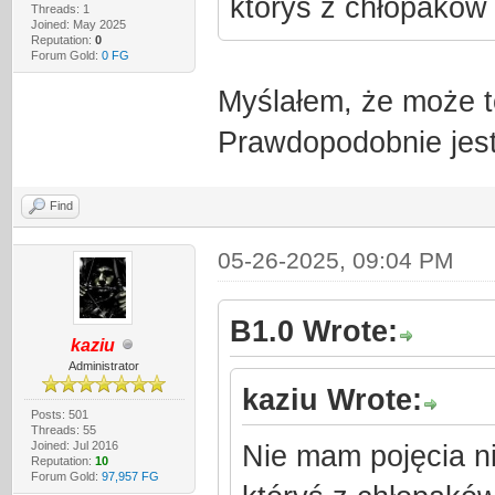
któryś z chłopaków
Threads: 1
Joined: May 2025
Reputation:
0
Forum Gold:
0 FG
Myślałem, że może t
Prawdopodobnie jest
Find
05-26-2025, 09:04 PM
B1.0 Wrote:
kaziu
Administrator
kaziu Wrote:
Posts: 501
Threads: 55
Joined: Jul 2016
Nie mam pojęcia n
Reputation:
10
Forum Gold:
97,957 FG