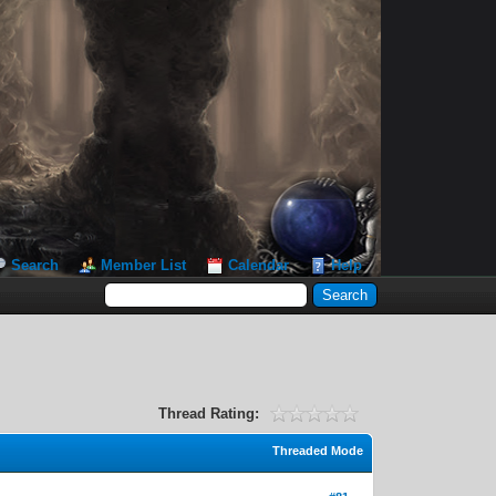
Search
Member List
Calendar
Help
Thread Rating:
Threaded Mode