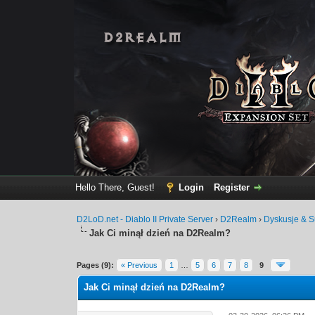
Hello There, Guest!
Login
Register
D2LoD.net - Diablo II Private Server
›
D2Realm
›
Dyskusje & S
Jak Ci minął dzień na D2Realm?
0 Vote(s) - 0 Average
1
2
3
4
5
Pages (9):
« Previous
1
…
5
6
7
8
9
Jak Ci minął dzień na D2Realm?