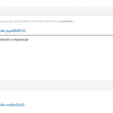
his post was last modified: 04-05-2026, 01:45 PM by
konrad31
.)
t/plik-jepaBMBYZt
odanie o reparacje
/plik-xxcjbs6UyS