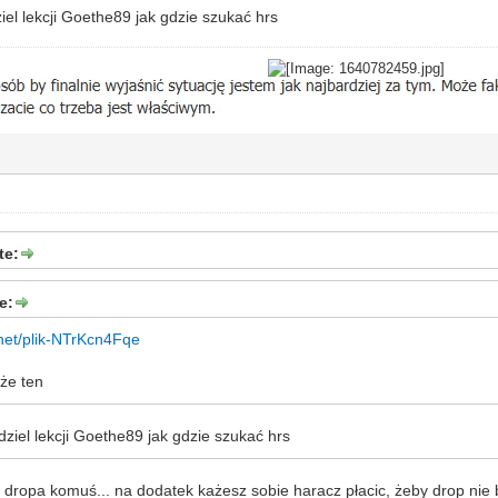
el lekcji Goethe89 jak gdzie szukać hrs
te:
e:
.net/plik-NTrKcn4Fqe
 że ten
iel lekcji Goethe89 jak gdzie szukać hrs
 dropa komuś... na dodatek każesz sobie haracz płacic, żeby drop nie