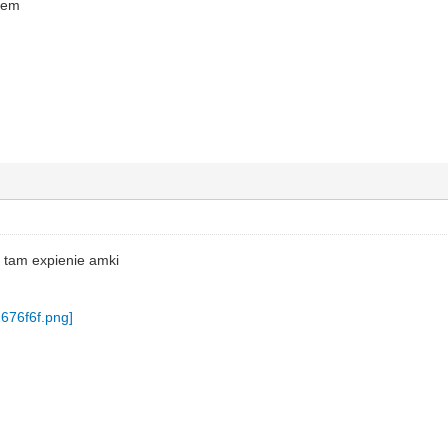
ałem
e tam expienie amki