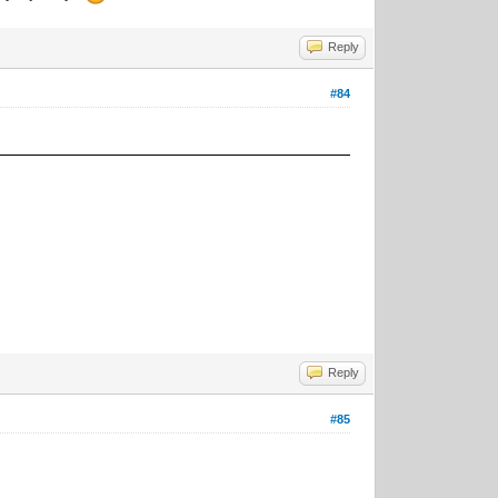
Reply
#84
Reply
#85