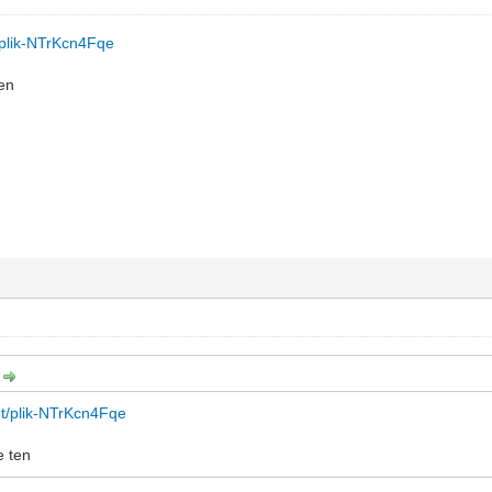
t/plik-NTrKcn4Fqe
ten
:
et/plik-NTrKcn4Fqe
e ten