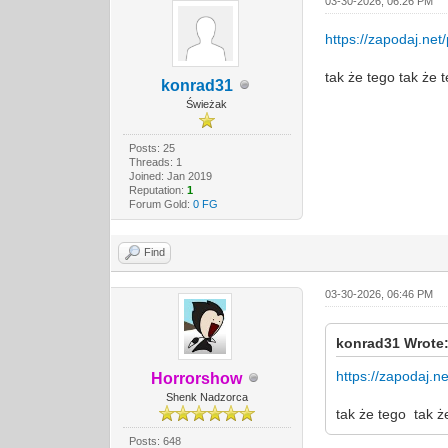
03-30-2026, 06:26 PM
https://zapodaj.ne
tak że tego tak że 
konrad31
Świeżak
Posts: 25
Threads: 1
Joined: Jan 2019
Reputation:
1
Forum Gold:
0 FG
Find
03-30-2026, 06:46 PM
konrad31 Wrote
https://zapodaj.n
Horrorshow
Shenk Nadzorca
tak że tego tak ż
Posts: 648