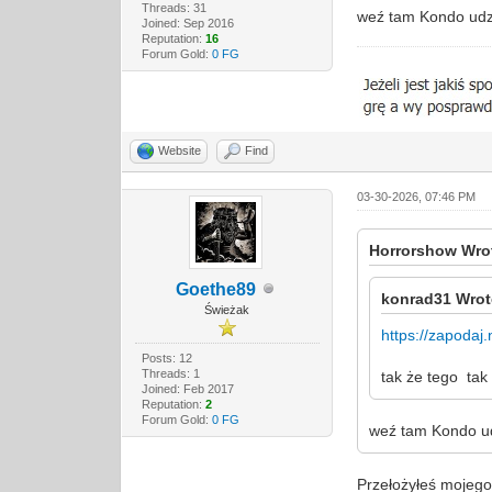
Threads: 31
weź tam Kondo udzi
Joined: Sep 2016
Reputation:
16
Forum Gold:
0 FG
Website
Find
03-30-2026, 07:46 PM
Horrorshow Wro
Goethe89
konrad31 Wrot
Świeżak
https://zapodaj
Posts: 12
Threads: 1
tak że tego tak
Joined: Feb 2017
Reputation:
2
Forum Gold:
0 FG
weź tam Kondo udz
Przełożyłeś mojego