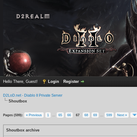
Hello There, Guest!
Login
Register
D2LoD.net - Diablo II Private Server
Shoutbox
Pages (599):
« Previous
1
…
65
66
67
68
69
…
599
Next »
Shoutbox archive