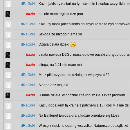
dRaGoN
Kaziu jakiś by restart na tym świecie i zwołać wszystkich
kaziu
nic nie mam regis moze pan
dRaGoN
Kaziu ty masz jakieś items na zbyciu? Może byś poratowa
dRaGoN
Szkoda że nikogo niema xd
dRaGoN
Działa działa dzięki
kaziu
działa nawet z D2GL, masz gotowe paczki z grą do pobra
kaziu
stinga, na 1.11 nie mam mh
dRaGoN
Mh z pliki czy odrazu działa jak włączysz d2?
dRaGoN
A odpalasz mh jaki
kaziu
U mnie działa, widocznie coś robisz źle. Opisz problem
dRaGoN
Kaziu odpaliłem tą krainę z patchem 1.13 i coś MH nie dzi
dRaGoN
Na Battlenet Europa grają ludzie orientuje się ktoś?
dRaGoN
Wrócę z nocki to ogarnę wszystko. Najgorsze początki xd