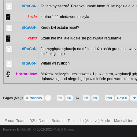
dRaGoN
To tam by zacząć. Przerwa umnie hmm 20 lat będzie o lol 
kaziu
kraina 1.11 niedawno ruszyła
dRaGoN
Kiedy był ostatni reset?
kaziu
Szału nie ma, ale ludzie się pojawiają regularnie
dRaGoN
Jak wygląda sytuacja ńa d2 lod dużo osób gra na serwerze.
lm funkcjonuje
dRaGoN
Witam wszystkich
Horrorshow
Możesz zaliczyć quest nawet z 1 poziomem, w sytuacji gdy 
dpinasz się pod niego będąc w mieście pod warunkiem byci
Pages (599):
« Previous
1
…
65
66
67
68
69
…
599
Next »
Forum Team
D2LoD.net
Return to Top
Lite (Archive) Mode
Mark all foru
Powered By
MyBB
, © 2002-2026
MyBB Group
.