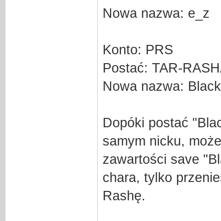
Nowa nazwa: e_z
Konto: PRS
Postać: TAR-RAS
Nowa nazwa: Blac
Dopóki postać "Blac
samym nicku, może 
zawartości save "B
chara, tylko przen
Rashę.