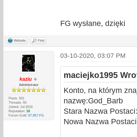
FG wysłane, dzięki
Website
Find
03-10-2020, 03:07 PM
maciejko1995 Wro
kaziu
Administrator
Konto, na którym zna
Posts: 501
nazwę:God_Barb
Threads: 55
Joined: Jul 2016
Stara Nazwa Post
Reputation:
10
Forum Gold:
97,957 FG
Nowa Nazwa Postaci