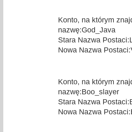
Konto, na którym znaj
nazwę:God_Java
Stara Nazwa Postac
Nowa Nazwa Postaci:V
Konto, na którym znaj
nazwę:Boo_slayer
Stara Nazwa Postaci:
Nowa Nazwa Postaci