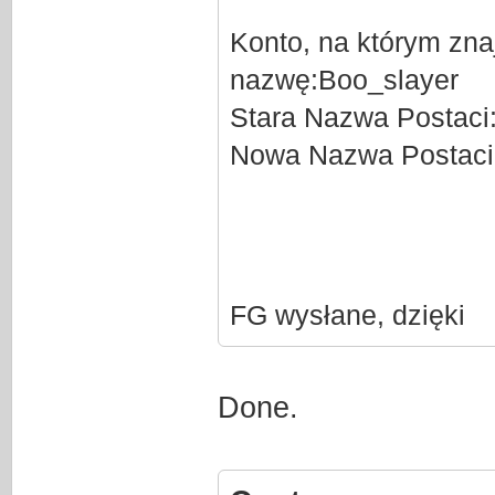
Konto, na którym zna
nazwę:Boo_slayer
Stara Nazwa Postaci
Nowa Nazwa Postac
FG wysłane, dzięki
Done.