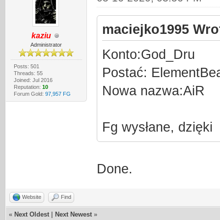
maciejko1995 Wro
kaziu
Administrator
Konto:God_Dru
Posts: 501
Postać: ElementBe
Threads: 55
Joined: Jul 2016
Nowa nazwa:AiR
Reputation:
10
Forum Gold:
97,957 FG
Fg wysłane, dzięki
Done.
Website
Find
«
Next Oldest
|
Next Newest
»