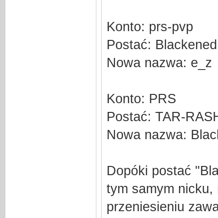
Konto: prs-pvp
Postać: Blackened
Nowa nazwa: e_z
Konto: PRS
Postać: TAR-RAS
Nowa nazwa: Blac
Dopóki postać "Bla
tym samym nicku, 
przeniesieniu zawa