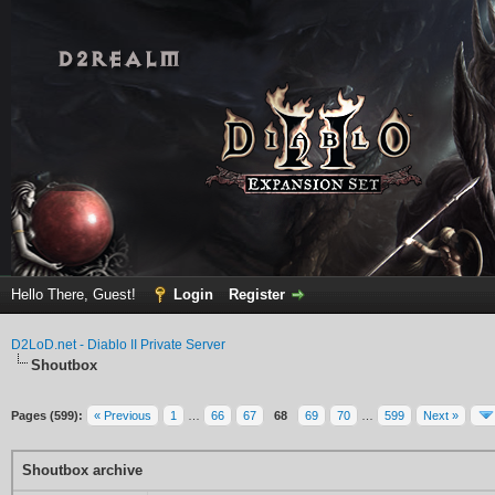
Hello There, Guest!
Login
Register
D2LoD.net - Diablo II Private Server
Shoutbox
Pages (599):
« Previous
1
…
66
67
68
69
70
…
599
Next »
Shoutbox archive