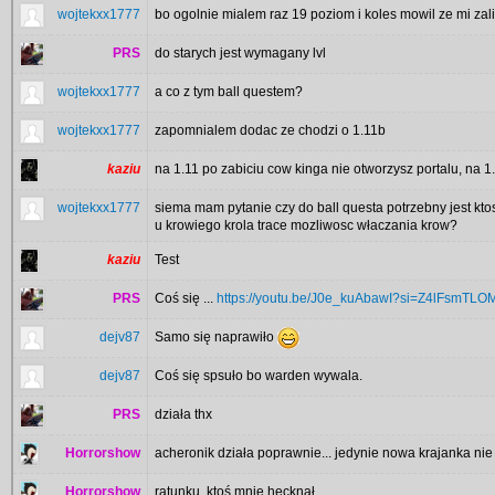
wojtekxx1777
bo ogolnie mialem raz 19 poziom i koles mowil ze mi zalic
PRS
do starych jest wymagany lvl
wojtekxx1777
a co z tym ball questem?
wojtekxx1777
zapomnialem dodac ze chodzi o 1.11b
kaziu
na 1.11 po zabiciu cow kinga nie otworzysz portalu, na
wojtekxx1777
siema mam pytanie czy do ball questa potrzebny jest ktos
u krowiego krola trace mozliwosc właczania krow?
kaziu
Test
PRS
Coś się ...
https://youtu.be/J0e_kuAbawI?si=Z4lFsmTL
dejv87
Samo się naprawiło
dejv87
Coś się spsuło bo warden wywala.
PRS
działa thx
Horrorshow
acheronik działa poprawnie... jedynie nowa krajanka nie
Horrorshow
ratunku, ktoś mnie hecknął