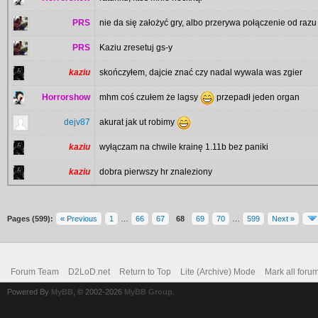
PRS
nie da się założyć gry, albo przerywa połączenie od razu
PRS
Kaziu zresetuj gs-y
kaziu
skończyłem, dajcie znać czy nadal wywala was zgier
Horrorshow
mhm coś czułem że lagsy
przepadł jeden organ
dejv87
akurat jak ut robimy
kaziu
wyłączam na chwile krainę 1.11b bez paniki
kaziu
dobra pierwszy hr znaleziony
Pages (599):
« Previous
1
…
66
67
68
69
70
…
599
Next »
Forum Team
D2LoD.net
Return to Top
Lite (Archive) Mode
Mark all foru
Powered By
MyBB
, © 2002-2026
MyBB Group
.