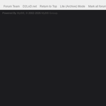
Forum Team
D2LoD.net
Return to Top
Lite (Archive) Mode
Mark all foru
Powered By
MyBB
, © 2002-2026
MyBB Group
.