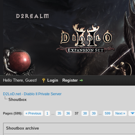
Hello There, Guest!
Login
Register
D2LoD.net - Diablo II Private Server
Shoutbox
Pages (599):
« Previous
1
…
35
36
37
38
39
…
599
Next »
Shoutbox archive