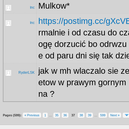
Mulkow*
Inc
https://postimg.cc/gXc
Inc
rmalnie i od czasu do c
ogę dorzucić bo odrwzu 
e od paru dni się tak d
jak w mh wlaczalo sie z
RyderLSK
etow w prawym gornym 
na ?
Pages (599):
« Previous
1
…
35
36
37
38
39
…
599
Next »