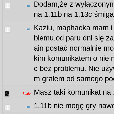
Dodam,że z wyłączonym 
Inc
na 1.11b na 1.13c śmiga
Kaziu, maphacka mam i 
Inc
blemu.od paru dni się za
ain postać normalnie mo
kim komunikatem o nie m
c bez problemu. Nie uż
m grałem od samego po
Masz taki komunikat na 
kaziu
1.11b nie mogę gry nawet
Inc