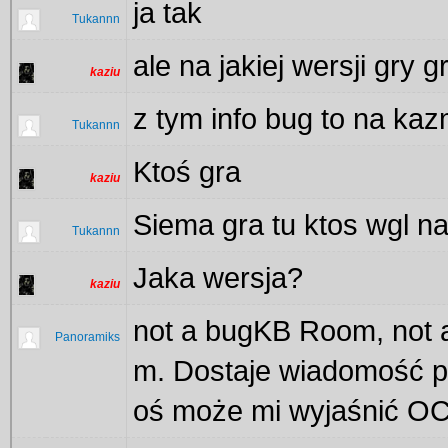
ja tak
Tukannn
ale na jakiej wersji gry
kaziu
z tym info bug to na k
Tukannn
Ktoś gra
kaziu
Siema gra tu ktos wgl n
Tukannn
Jaka wersja?
kaziu
not a bugKB Room, not
Panoramiks
m. Dostaje wiadomość p
oś może mi wyjaśnić O