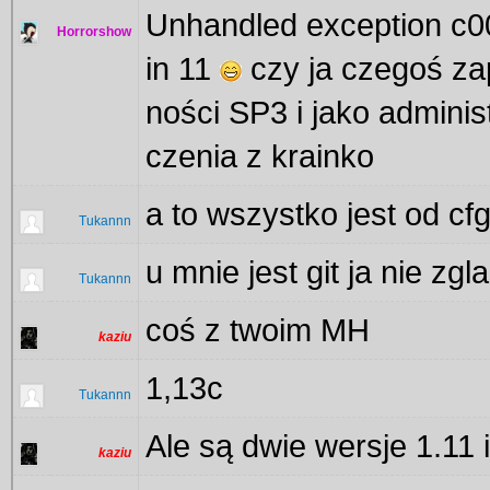
Unhandled exception c000
Horrorshow
in 11
czy ja czegoś z
ności SP3 i jako administ
czenia z krainko
a to wszystko jest od cf
Tukannn
u mnie jest git ja nie z
Tukannn
coś z twoim MH
kaziu
1,13c
Tukannn
Ale są dwie wersje 1.11 
kaziu