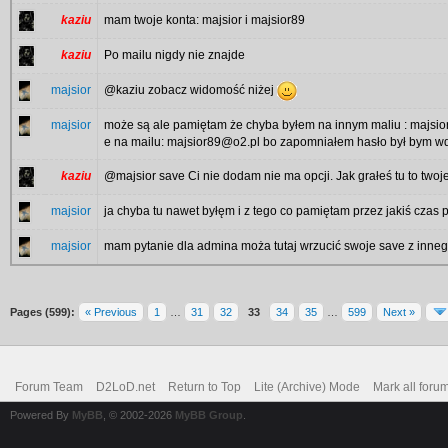
kaziu
mam twoje konta: majsior i majsior89
kaziu
Po mailu nigdy nie znajde
majsior
@kaziu zobacz widomość niżej
majsior
może są ale pamiętam że chyba byłem na innym maliu : majsio
e na mailu: majsior89@o2.pl bo zapomniałem hasło był bym w
kaziu
@majsior save Ci nie dodam nie ma opcji. Jak grałeś tu to twoje
majsior
ja chyba tu nawet byłęm i z tego co pamiętam przez jakiś czas p
majsior
mam pytanie dla admina moża tutaj wrzucić swoje save z inneg
Pages (599):
« Previous
1
…
31
32
33
34
35
…
599
Next »
Forum Team
D2LoD.net
Return to Top
Lite (Archive) Mode
Mark all foru
Powered By
MyBB
, © 2002-2026
MyBB Group
.