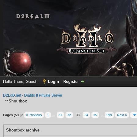
Hello There, Guest!
Login
Register
D2LoD.net - Diablo II Private Server
Shoutbox
Pages (599):
« Previous
1
…
31
32
33
34
35
…
599
Next »
Shoutbox archive