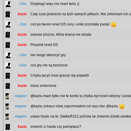
cSor
Dziękuję! więc nie mam fartu ))
kaziu
Cały czas jedziecie na tych samych plikach. Nie zmieniam ich od
cSor
coś po twoim reset GS runy i uniki przestały padać
kaziu
zawsze piszcie, która kraina nie działa
kaziu
Poszedł reset GS
cSor
nie mogę stworzyć gry
cSor
coś gry nie są tworzone
kaziu
Chyba jacyś nowi gracze się pojawili
kaziu
masz zmienione
majsior
@kaziu mam tylko nie te konto tu chyba był reset robiony i pos
majsior
@kaziu zobacz niżej zapomniałem od razu dac @kaziu
majsior
ustaw hasło na te: StalkeR321 później se zmienie dzieki wielki
kaziu
zmienić ci hasła czy pamiętasz?