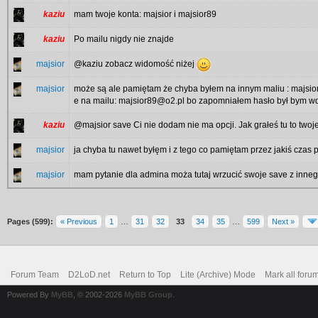
kaziu
mam twoje konta: majsior i majsior89
kaziu
Po mailu nigdy nie znajde
majsior
@kaziu zobacz widomość niżej
majsior
może są ale pamiętam że chyba byłem na innym maliu : majsio
e na mailu: majsior89@o2.pl bo zapomniałem hasło był bym w
kaziu
@majsior save Ci nie dodam nie ma opcji. Jak grałeś tu to twoje
majsior
ja chyba tu nawet byłęm i z tego co pamiętam przez jakiś czas p
majsior
mam pytanie dla admina moża tutaj wrzucić swoje save z inneg
Pages (599):
« Previous
1
…
31
32
33
34
35
…
599
Next »
Forum Team
D2LoD.net
Return to Top
Lite (Archive) Mode
Mark all foru
Powered By
MyBB
, © 2002-2026
MyBB Group
.