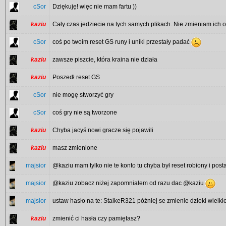
cSor
Dziękuję! więc nie mam fartu ))
kaziu
Cały czas jedziecie na tych samych plikach. Nie zmieniam ich od
cSor
coś po twoim reset GS runy i uniki przestały padać
kaziu
zawsze piszcie, która kraina nie działa
kaziu
Poszedł reset GS
cSor
nie mogę stworzyć gry
cSor
coś gry nie są tworzone
kaziu
Chyba jacyś nowi gracze się pojawili
kaziu
masz zmienione
majsior
@kaziu mam tylko nie te konto tu chyba był reset robiony i pos
majsior
@kaziu zobacz niżej zapomniałem od razu dac @kaziu
majsior
ustaw hasło na te: StalkeR321 później se zmienie dzieki wielki
kaziu
zmienić ci hasła czy pamiętasz?