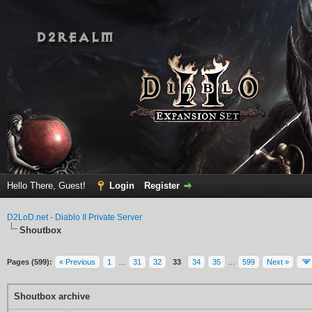
Hello There, Guest!
Login
Register
D2LoD.net - Diablo II Private Server
Shoutbox
Pages (599):
« Previous
1
…
31
32
33
34
35
…
599
Next »
Shoutbox archive