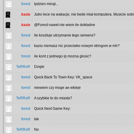
forest
tydzien minął...
kaziu
Jutro lece na wakacje, nie bede miał komputera. Musicie sobi
kaziu
@Forest nawet nie wiem ile dokładne
forest
ile kosztuje utrzymanie tego serwera?
forest
kaziu niemasz nic przeciwko nowym stringom w mh?
forest
ile kont z jednego ip mozna glosic?
TeRRoR
Dzięki
forest
Quick Back To Town Key: VK_space
forest
niewiem czy moge ae wkleje
TeRRoR
A szybkie to do miasta?
forest
Quick Next Game Key:
forest
tak
TeRRoR
No