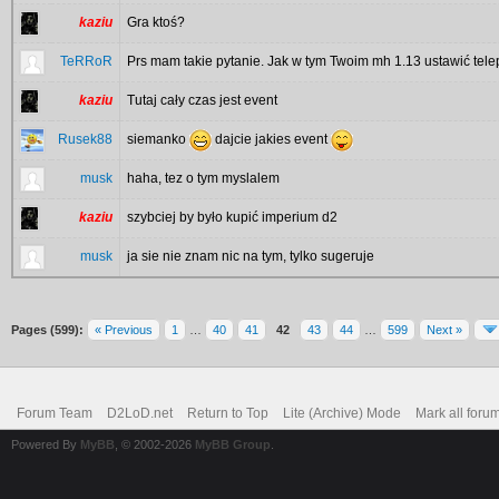
kaziu
Gra ktoś?
TeRRoR
Prs mam takie pytanie. Jak w tym Twoim mh 1.13 ustawić tele
kaziu
Tutaj cały czas jest event
Rusek88
siemanko
dajcie jakies event
musk
haha, tez o tym myslalem
kaziu
szybciej by było kupić imperium d2
musk
ja sie nie znam nic na tym, tylko sugeruje
Pages (599):
« Previous
1
…
40
41
42
43
44
…
599
Next »
Forum Team
D2LoD.net
Return to Top
Lite (Archive) Mode
Mark all foru
Powered By
MyBB
, © 2002-2026
MyBB Group
.