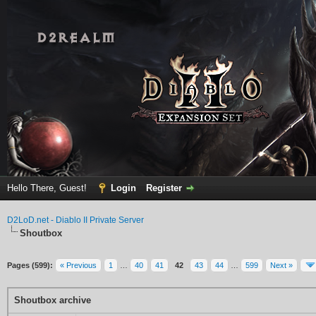
Hello There, Guest!
Login
Register
D2LoD.net - Diablo II Private Server
Shoutbox
Pages (599):
« Previous
1
…
40
41
42
43
44
…
599
Next »
Shoutbox archive