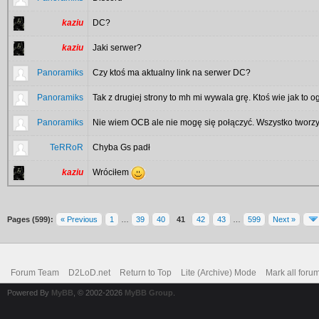
kaziu
DC?
kaziu
Jaki serwer?
Panoramiks
Czy ktoś ma aktualny link na serwer DC?
Panoramiks
Tak z drugiej strony to mh mi wywala grę. Ktoś wie jak to 
Panoramiks
Nie wiem OCB ale nie mogę się połączyć. Wszystko tworz
TeRRoR
Chyba Gs padł
kaziu
Wróciłem
Pages (599):
« Previous
1
…
39
40
41
42
43
…
599
Next »
Forum Team
D2LoD.net
Return to Top
Lite (Archive) Mode
Mark all foru
Powered By
MyBB
, © 2002-2026
MyBB Group
.