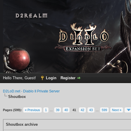
Hello There, Guest!
Login
Register
D2LoD.net - Diablo II Private Server
Shoutbox
Pages (599):
« Previous
1
…
39
40
41
42
43
…
599
Next »
Shoutbox archive