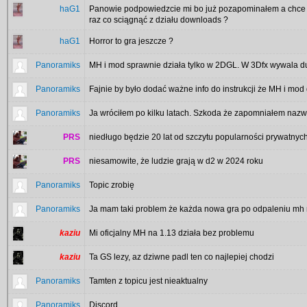
haG1
Panowie podpowiedzcie mi bo już pozapominałem a chce wr
raz co sciągnąć z działu downloads ?
haG1
Horror to gra jeszcze ?
Panoramiks
MH i mod sprawnie działa tylko w 2DGL. W 3Dfx wywala d
Panoramiks
Fajnie by było dodać ważne info do instrukcji że MH i mo
Panoramiks
Ja wróciłem po kilku latach. Szkoda że zapomniałem nazwy
PRS
niedługo będzie 20 lat od szczytu popularności prywatny
PRS
niesamowite, że ludzie grają w d2 w 2024 roku
Panoramiks
Topic zrobię
Panoramiks
Ja mam taki problem że każda nowa gra po odpaleniu mh mi
kaziu
Mi oficjalny MH na 1.13 działa bez problemu
kaziu
Ta GS lezy, az dziwne padl ten co najlepiej chodzi
Panoramiks
Tamten z topicu jest nieaktualny
Panoramiks
Discord