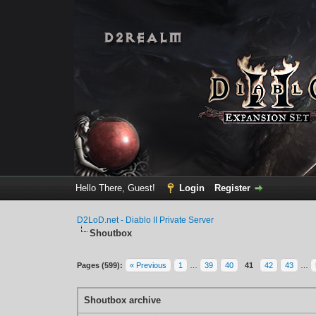
Hello There, Guest!
Login
Register
D2LoD.net - Diablo II Private Server
Shoutbox
Pages (599):
« Previous
1
…
39
40
41
42
43
…
Shoutbox archive