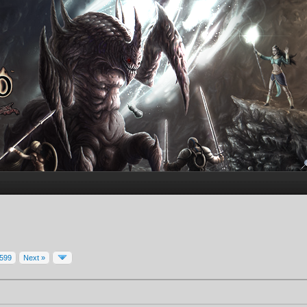
599
Next »