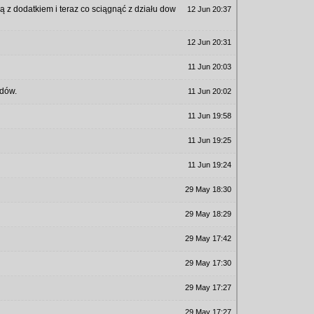
 z dodatkiem i teraz co sciągnąć z działu dow
12 Jun 20:37
12 Jun 20:31
11 Jun 20:03
ędów.
11 Jun 20:02
11 Jun 19:58
11 Jun 19:25
11 Jun 19:24
29 May 18:30
29 May 18:29
29 May 17:42
29 May 17:30
29 May 17:27
29 May 17:27