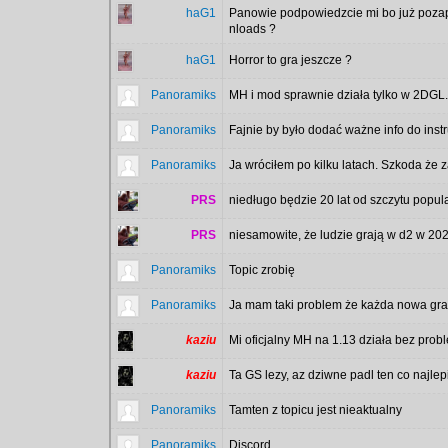
haG1
Panowie podpowiedzcie mi bo już pozapo
nloads ?
haG1
Horror to gra jeszcze ?
Panoramiks
MH i mod sprawnie działa tylko w 2DGL
Panoramiks
Fajnie by było dodać ważne info do ins
Panoramiks
Ja wróciłem po kilku latach. Szkoda że
PRS
niedługo będzie 20 lat od szczytu popu
PRS
niesamowite, że ludzie grają w d2 w 20
Panoramiks
Topic zrobię
Panoramiks
Ja mam taki problem że każda nowa gra 
kaziu
Mi oficjalny MH na 1.13 działa bez prob
kaziu
Ta GS lezy, az dziwne padl ten co najlep
Panoramiks
Tamten z topicu jest nieaktualny
Panoramiks
Discord