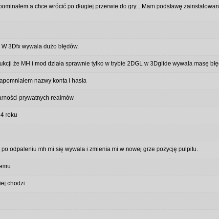
minałem a chce wrócić po długiej przerwie do gry... Mam podstawę zainstalowaną
. W 3Dfx wywala dużo błędów.
trukcji że MH i mod działa sprawnie tylko w trybie 2DGL w 3Dglide wywala masę bł
 zapomniałem nazwy konta i hasła
larności prywatnych realmów
24 roku
po odpaleniu mh mi się wywala i zmienia mi w nowej grze pozycję pulpitu.
lemu
iej chodzi