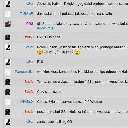
cSor
Ale ci się trafiło... Dzięki, będę dalej próbował swojej szcz
TeRRoR
Jest ostatnio mi poleciał jak wszedłem na chwilę
PRS
@cSor amu tala jest, zawsze był. sprawdź sobie w kalkula
ndow=true
kaziu
D21.11 is back
cSor
Gram już rok i jeszcze nie znalazłem ani jednego amuletu 
On w ogóle tu jest?
cSor
F10
Panoramiks
wie ktoś która komenda w HackMap configu odpowiedzialn
kaziu
Tymczasowo wyłączam krainę 1.11b, powinna wrócić do k
kaziu
Cały czas działa
AltVibeX
Cześć, żyje ten serwer jeszcze? ? Wiedze
kaziu
poszedł restart GS, dzięki za info na przyszłość napisz je
cSor
znowu zawiesił się GS