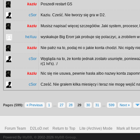
kaziu
Poszedł restart GS
cSor
Kaziu. Cześć. Nie tworzy się gra w D2.
kaziu
Musisz napisać więcej szczegółów. Jaki system, procesor, 
heXuu
wyskakuje Big Erorr jak probuje się polaczyc, a zrobilem 
kaziu
Nie patrz na to, podaj mi o jakie konta chodzi. Nic nigdy 
cSor
Wygląda na to, że konto jednak zostało usunięte, ponieważ
r(1 lvl's). :/
kaziu
Nic się nie usuwa, pewnie hasła albo nazwy konta zapomn
cSor
Cześć. Nie grałem kilka miesięcy i teraz nie mogę wejść na
Pages (599):
« Previous
1
…
27
28
29
30
31
…
599
Next »
Forum Team
D2LoD.net
Return to Top
Lite (Archive) Mode
Mark all foru
Powered By
MyBB
, © 2002-2026
MyBB Group
.