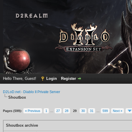
Hello There, Guest!
Login
Register
D2LoD.net - Diablo II Private Server
Shoutbox
Pages (599):
« Previous
1
…
27
28
29
30
31
…
599
Next »
Shoutbox archive