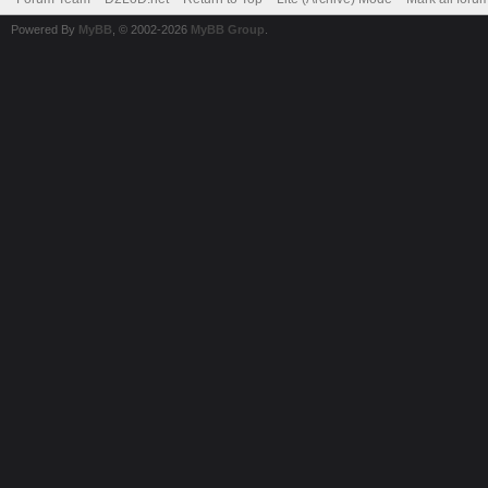
Powered By
MyBB
, © 2002-2026
MyBB Group
.