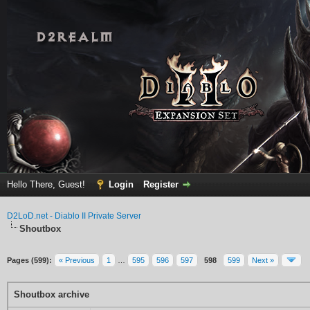
Hello There, Guest!
Login
Register
D2LoD.net - Diablo II Private Server
Shoutbox
Pages (599):
« Previous
1
…
595
596
597
598
599
Next »
Shoutbox archive