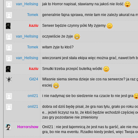
van_Hellsing
jak to Horror napisał, stawiamy na jakoś nie ilość
Tomek
generalnie fajna sprawa, mnie tam nie zależy akurat na 
kaziu
Serwer będzie czynny póki My żyjemy
van_Hellsing
oczywiście że żyje
Tomek
witam żyje tu ktoś?
van_Hellsing
wieczorami jest stała ekipa więc można grać, nawet brh b
kaziu
Smutki trzeba przepić butelką wódki
Git24
Wlasnie siema siema dzieje sie cos na serwerze? ja raz
esciej
onil21
i nie nadymaj sie bo siedzenie na czacie to nie jest gra
onil21
dobra od dziś będę pisał, że gra nas tylu, grało po roku 
e... jeżeli liczysz na to, że ktoś będzie wchodził częściej
zas gry pozostanie nie zmieniony
Horrorshow
Onil21 : nie jest tajemnicą że jest nas tu garść, ale nie
gra, bo nie ma eventu. Rzadko kiedy jesteś, więc Twoja 