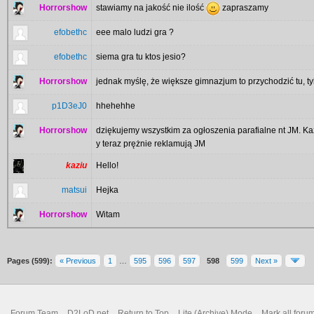
Horrorshow
stawiamy na jakość nie ilość
zapraszamy
efobethc
eee malo ludzi gra ?
efobethc
siema gra tu ktos jesio?
Horrorshow
jednak myślę, że większe gimnazjum to przychodzić tu, tyl
p1D3eJ0
hhehehhe
Horrorshow
dziękujemy wszystkim za ogłoszenia parafialne nt JM. Każ
y teraz prężnie reklamują JM
kaziu
Hello!
matsui
Hejka
Horrorshow
Witam
Pages (599):
« Previous
1
…
595
596
597
598
599
Next »
Forum Team
D2LoD.net
Return to Top
Lite (Archive) Mode
Mark all foru