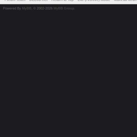
Powered By
MyBB
, © 2002-2026
MyBB Group
.