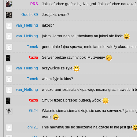
PRS
Jak ktoś chce grać to będzie grał. Jak ktoś chce narzekać
Goethe89
Jest jakiś event?
van_Hellsing
jakość*
van_Hellsing
jak to Horror napisał, stawiamy na jakoś nie ilość
Tomek
generalnie fajna sprawa, mnie tam nie zależy akurat na 
kaziu
Serwer będzie czynny póki My żyjemy
van_Hellsing
oczywiście że żyje
Tomek
witam żyje tu ktoś?
van_Hellsing
wieczorami jest stała ekipa więc można grać, nawet brh b
kaziu
Smutki trzeba przepić butelką wódki
Git24
Wlasnie siema siema dzieje sie cos na serwerze? ja raz
esciej
onil21
i nie nadymaj sie bo siedzenie na czacie to nie jest gra