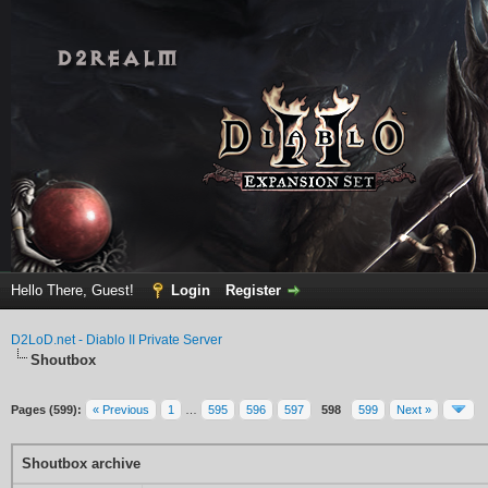
Hello There, Guest!
Login
Register
D2LoD.net - Diablo II Private Server
Shoutbox
Pages (599):
« Previous
1
…
595
596
597
598
599
Next »
Shoutbox archive