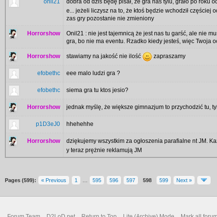
onil21
dobra od dziś będę pisał, że gra nas tylu, grało po roku 
e... jeżeli liczysz na to, że ktoś będzie wchodził częściej
zas gry pozostanie nie zmieniony
Horrorshow
Onil21 : nie jest tajemnicą że jest nas tu garść, ale nie
gra, bo nie ma eventu. Rzadko kiedy jesteś, więc Twoja 
Horrorshow
stawiamy na jakość nie ilość
zapraszamy
efobethc
eee malo ludzi gra ?
efobethc
siema gra tu ktos jesio?
Horrorshow
jednak myślę, że większe gimnazjum to przychodzić tu, tyl
p1D3eJ0
hhehehhe
Horrorshow
dziękujemy wszystkim za ogłoszenia parafialne nt JM. Każ
y teraz prężnie reklamują JM
Pages (599):
« Previous
1
…
595
596
597
598
599
Next »
Forum Team
D2LoD.net
Return to Top
Lite (Archive) Mode
Mark all foru